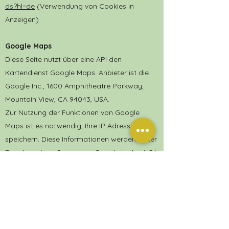
ds?hl=de
(Verwendung von Cookies in
Anzeigen)
Google Maps
Diese Seite nutzt über eine API den
Kartendienst Google Maps. Anbieter ist die
Google Inc., 1600 Amphitheatre Parkway,
Mountain View, CA 94043, USA.
Zur Nutzung der Funktionen von Google
Maps ist es notwendig, Ihre IP Adresse zu
speichern. Diese Informationen werden in der
Regel an einen Server von Google in den USA
übertragen und dort gespeichert. Der
Anbieter dieser Seite hat keinen Einfluss auf
diese Datenübertragung.
Die Nutzung von Google Maps erfolgt im
Interesse einer ansprechenden Darstellung